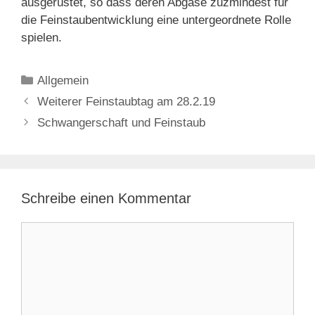
ausgerüstet, so dass deren Abgase zuzmindest für
die Feinstaubentwicklung eine untergeordnete Rolle
spielen.
Kategorien
Allgemein
Weiterer Feinstaubtag am 28.2.19
Schwangerschaft und Feinstaub
Schreibe einen Kommentar
Kommentar