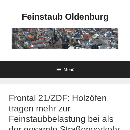
Zum
Inhalt
Feinstaub Oldenburg
springen
Menü
Frontal 21/ZDF: Holzöfen
tragen mehr zur
Feinstaubbelastung bei als
der gesamte Straßenverkehr